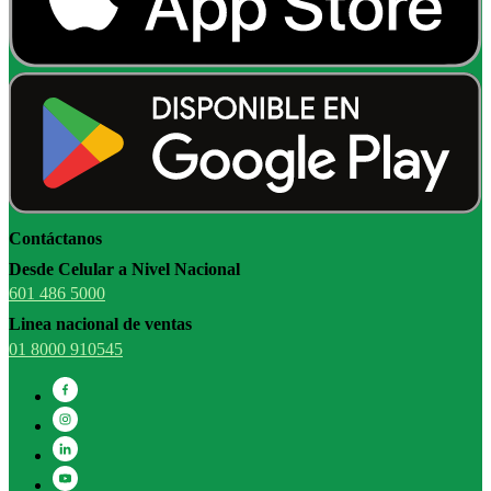
Contáctanos
Desde Celular a Nivel Nacional
601 486 5000
Linea nacional de ventas
01 8000 910545