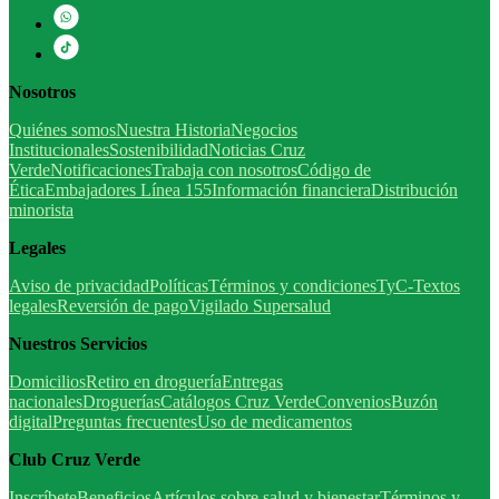
Nosotros
Quiénes somos
Nuestra Historia
Negocios
Institucionales
Sostenibilidad
Noticias Cruz
Verde
Notificaciones
Trabaja con nosotros
Código de
Ética
Embajadores Línea 155
Información financiera
Distribución
minorista
Legales
Aviso de privacidad
Políticas
Términos y condiciones
TyC-Textos
legales
Reversión de pago
Vigilado Supersalud
Nuestros Servicios
Domicilios
Retiro en droguería
Entregas
nacionales
Droguerías
Catálogos Cruz Verde
Convenios
Buzón
digital
Preguntas frecuentes
Uso de medicamentos
Club Cruz Verde
Inscríbete
Beneficios
Artículos sobre salud y bienestar
Términos y