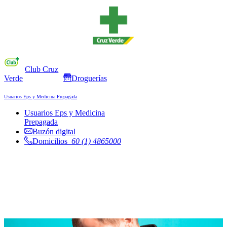
Club Cruz
Verde
Droguerías
Usuarios Eps y Medicina Prepagada
Usuarios Eps y Medicina
Prepagada
Buzón digital
Domicilios
60 (1) 4865000