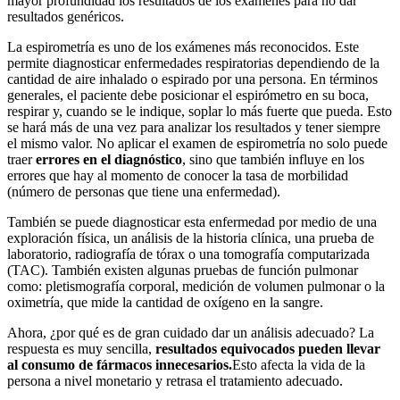
mayor profundidad los resultados de los exámenes para no dar
resultados genéricos.
La espirometría es uno de los exámenes más reconocidos. Este
permite diagnosticar enfermedades respiratorias dependiendo de la
cantidad de aire inhalado o espirado por una persona. En términos
generales, el paciente debe posicionar el espirómetro en su boca,
respirar y, cuando se le indique, soplar lo más fuerte que pueda. Esto
se hará más de una vez para analizar los resultados y tener siempre
el mismo valor. No aplicar el examen de espirometría no solo puede
traer
errores en el diagnóstico
, sino que también influye en los
errores que hay al momento de conocer la tasa de morbilidad
(número de personas que tiene una enfermedad).
También se puede diagnosticar esta enfermedad por medio de una
exploración física, un análisis de la historia clínica, una prueba de
laboratorio, radiografía de tórax o una tomografía computarizada
(TAC). También existen algunas pruebas de función pulmonar
como: pletismografía corporal, medición de volumen pulmonar o la
oximetría, que mide la cantidad de oxígeno en la sangre.
Ahora, ¿por qué es de gran cuidado dar un análisis adecuado? La
respuesta es muy sencilla,
resultados equivocados pueden llevar
al consumo de fármacos innecesarios.
Esto afecta la vida de la
persona a nivel monetario y retrasa el tratamiento adecuado.