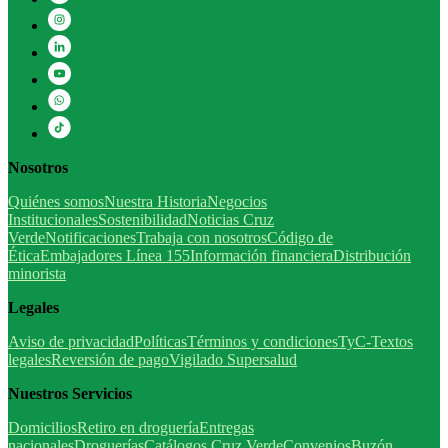
Nosotros
Quiénes somos
Nuestra Historia
Negocios
Institucionales
Sostenibilidad
Noticias Cruz
Verde
Notificaciones
Trabaja con nosotros
Código de
Ética
Embajadores Línea 155
Información financiera
Distribución
minorista
Legales
Aviso de privacidad
Políticas
Términos y condiciones
TyC-Textos
legales
Reversión de pago
Vigilado Supersalud
Nuestros Servicios
Domicilios
Retiro en droguería
Entregas
nacionales
Droguerías
Catálogos Cruz Verde
Convenios
Buzón