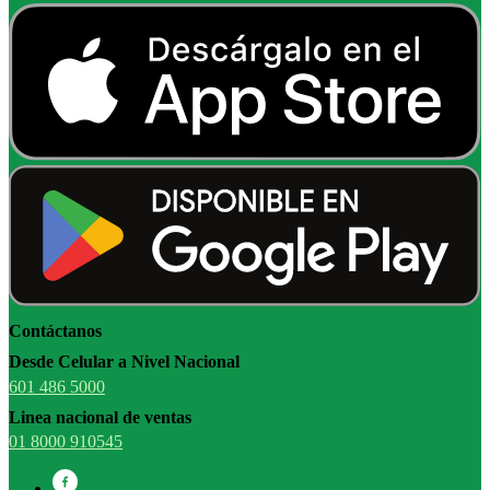
Contáctanos
Desde Celular a Nivel Nacional
601 486 5000
Linea nacional de ventas
01 8000 910545